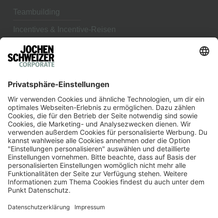
Teambuilding
Incentives & Incentive-Reisen
Betriebsausflug
Erlebnis bringt Ergebnis
JOCHEN SCHWEIZER ARENA
Teambuilding in München
Weihnachtsfeier in München
Firmenfeier in München
Corporate Event Solutions GmbH
Ludwig-Bölkow-Allee 1
82024 Taufkirchen bei München