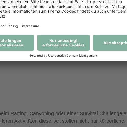
r Erreichung
ufbauen von Vertrauen,
ikten, die Stärkung
ambuilding kann in Form
erden und sollte als
Teamdynamik und -
eim Rafting, Canyoning oder einer Survival Challenge auf
ren Aktivitäten dieser Art stellen nicht nur körperlich