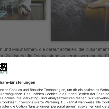
en und Maßnahmen, die darauf abzielen, die Zusammena
 Ziel ist es, die Teamleistung zu verbessern und die Ef
, die Förderung der Kommunikation, das Lösen von Konfli
on Aktivitäten, Workshops und Spielen durchgeführt werde
verbessert.
ten und Maßnahmen, die
 das Vertrauen und die
 Ziel ist es, die