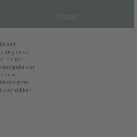
ist sich
taltung eines
hr als nur
horeografie von
chen wir
ng-Maßnahmen
kultur stärken