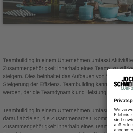
Teambuilding in einem Unternehmen umfasst Aktivität
Zusammengehörigkeit innerhalb eines Teams zu stärken.
steigern. Dies beinhaltet das Aufbauen von Vertrauen
Steigerung der Effizienz. Teambuilding kann in Form v
werden, der die Teamdynamik und -leistung langfristig 
Teambuilding in einem Unternehmen umfasst Aktivitä
darauf abzielen, die Zusammenarbeit, Kommunikation,
Zusammengehörigkeit innerhalb eines Teams zu stärken.