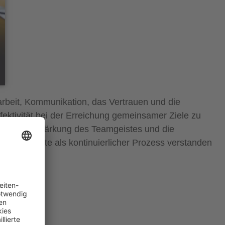
rbeit, Kommunikation, das Vertrauen und die
fektivität bei der Erreichung gemeinsamer Ziele zu
kten, die Stärkung des Teamgeistes und die
n und sollte als kontinuierlicher Prozess verstanden