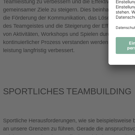
Teamleistung zu verbessern und die Effektivität bei de
gemeinsamer Ziele zu steigern. Dies beinhaltet das A
die Förderung der Kommunikation, das Lösen von Konfl
des Teamgeistes und die Steigerung der Effizienz. Te
von Aktivitäten, Workshops und Spielen durchgeführt w
kontinuierlicher Prozess verstanden werden, der die 
leistung langfristig verbessert.
SPORTLICHES TEAMBUILDING
Sportliche Herausforderungen, wie sie beispielsweise b
an unsere Grenzen zu führen. Gerade die anspruchsvolle