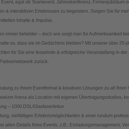
s Event, egal ob Teamevent, Jahreskonferenz, Firmenjubiläum od
n & interaktiven Erlebnissen
zu begeistern. Sorgen Sie für me
ittelten Inhalte & Impulse.
n immer beliebter – doch wie sorgt man für Aufmerksamkeit be
alte so, dass sie im Gedächtnis bleiben? Mit unserer über
25-j
ichten für Sie eine
fesselnde & erfolgreiche Veranstaltung
in der
 Partnernetzwerk zurück.
eratung
zu Ihrem Eventformat &
kreativen Lösungen
zu all Ihre
weizer Arena als Location mit
eigenen Übertragungsstudios
, k
ung –
1000 DSL/Glasfaserleitun
ltung, vielfältigen Erlebnismöglichkeiten & einer rundum profe
ei allen Details Ihres Events, z.B.: Einladungsmanagement, V