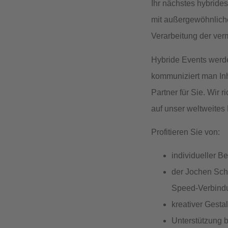
Ihr nächstes hybride
mit
außergewöhnliche
Verarbeitung der verm
Hybride Events werde
kommuniziert man Inh
Partner für Sie. Wir r
auf unser weltweites
Profitieren Sie von:
individueller B
der Jochen Sch
Speed-Verbind
kreativer Gesta
Unterstützung
b