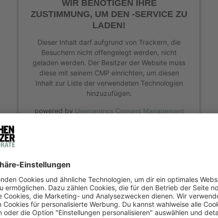
WIR BENÖTIGEN IHRE
ZUSTIMMUNG, UM DEN -SERVICE ZU
LADEN!
Dieser Inhalt darf aufgrund von Trackern, die
Besuchern nicht offengelegt werden, nicht
geladen werden. Der Besitzer der Website muss
diese mit seinem CMP einrichten, um diesen
Inhalt zur Liste der verwendeten Technologien
hinzuzufügen.
powered by
Usercentrics Consent Management
Platform