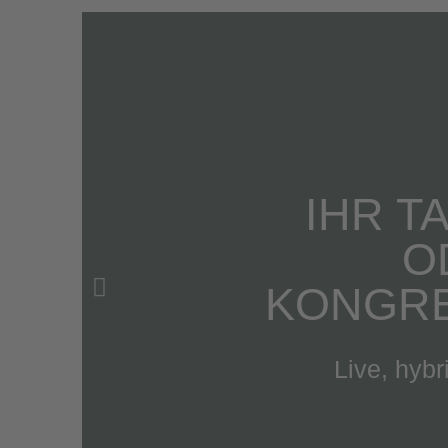
IHR T
O
KONGR
Live, hybri