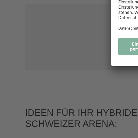
IDEEN FÜR IHR HYBRID
SCHWEIZER ARENA: