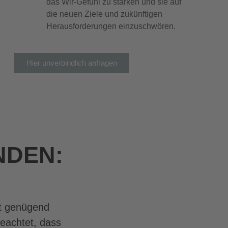
das Wir-Gefühl zu stärken und sie auf
die neuen Ziele und zukünftigen
Herausforderungen einzuschwören.
Hier unverbindlich anfragen
NDEN:
it genügend
"Die Zusammenarbeit mit Jo
eachtet, dass
Anfang bis Ende professionel