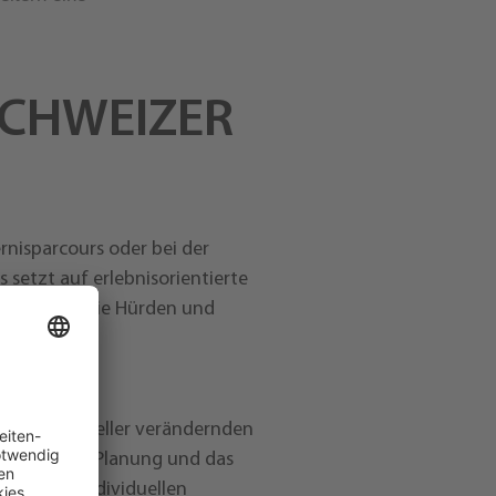
SCHWEIZER
nisparcours oder bei der
setzt auf erlebnisorientierte
berwinden Sie Hürden und
immer schneller verändernden
 strategische Planung und das
ders die individuellen