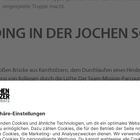
eingespielte Truppe macht.
ING IN DER JOCHEN 
oßen Brücke aus Kanthölzern, dem Durchlaufen eines Hinder
 von Kollegen durch die Lüfte: Der Team-Mission-Parcours 
rschiedlichen Stationen gemeinsam spannende Aufgaben, ü
sgefühl innerhalb Ihres Teams.
insame Ergebnisse!
ner Teamarbeit wurden, vor dem Hintergrund einer sich 
ickelt, die auf kreative Weise Vertrauen, Geschicklichkeit,
stalent Ihrer Mitarbeiter fördern. Dabei zeigen sich beson