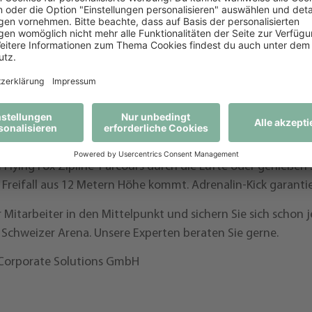
petenzen der Teammitglieder.
arbeiterevent veranstalten, im Rahmen von Tagungen und S
ausgewählte Übungen gezielt zur Teamentwicklung einset
Schweizer Arena bietet einen idealen Rahmen für erlebnisb
eren?
Dann machen Sie sich Ende Juli auf noch mehr Outdoo
n Sie sich mit Ihren Mitarbeitern in die Höhe und meistern
m Flying Fox Zipline-Parcours durch die Lüfte oder genießen 
Freifall aus 12 Metern Höhe kommt. Adrenalin-Kick garantie
r Mitarbeiter in den Mittelpunkt und sichern Sie sich schon 
Schweizer Arena. Unsere Experten beraten Sie gerne.
 Corporate Solutions GmbH