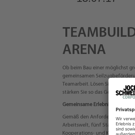
TEAMBUILD
ARENA
Ob beim Bau einer möglichst gr
gemeinsamen Seilzugbeförderung
Teamarbeit. Lösen Sie an unte
stärken Sie so das Gemeinschaft
Gemeinsame Erlebnisse – Geme
Gemäß den Anforderungen moder
Arbeitswelt, fünf Stationen entw
Kooperations- und Kommunikation