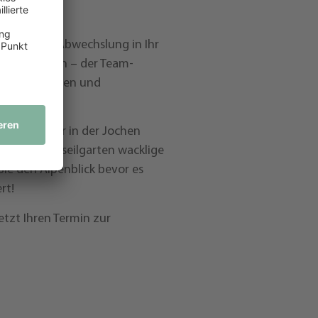
chulungen Abwechslung in Ihr
zen möchten – der Team-
asiertes Lernen und
r-Abenteuer in der Jochen
 Sie im Hochseilgarten wacklige
Sie den Alpenblick bevor es
rt!
jetzt Ihren Termin zur