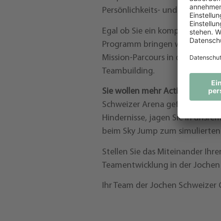
Persönlichkeits- und Sozialkom
Egal ob Sie ein komplettes Mit
Programm bringen wollen oder 
Mission-Parcours in der Jochen 
Teambuilding.
Sie wollen mehr Action integri
Schweizer Arena gefasst: Begebe
Hindernisse, jagen Sie in unsre
beim Sky Jump zum simulierten 
Stellen Sie das Miteinander Ihre
Teamentwicklung in der Jochen 
Ihr Team der Jochen Schweizer