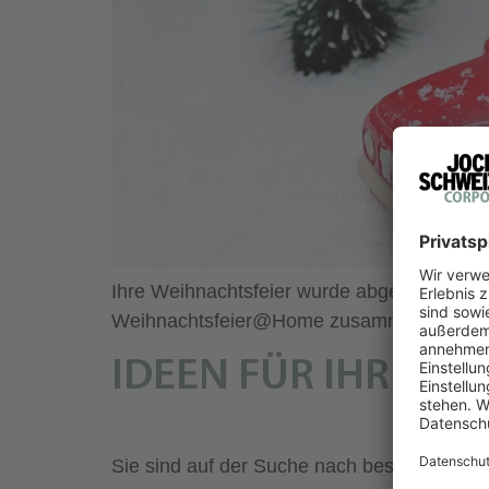
Ihre Weihnachtsfeier wurde abgesagt und Si
Weihnachtsfeier@Home zusammengefasst
IDEEN FÜR IHRE DI
Sie sind auf der Suche nach besonderen Hig