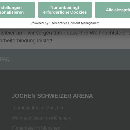
FÜR IHRE FIRMA
tsfeier an – wir sorgen dafür dass Ihre Weihnachtsfeier 
rbeiterbindung leistet!
FAQ
JOCHEN SCHWEIZER ARENA
Teambuilding in München
Weihnachtsfeier in München
Firmenfeier in München