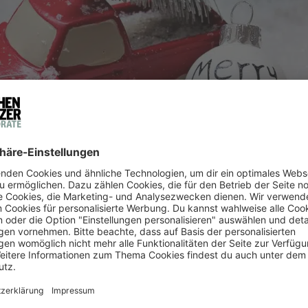
e brauchen einen originellen Ersatz? Wir haben die wicht
.
GITALE WEIHNACHTSFEIER
hlights für Ihre virtuelle Weihnachtsfeier? Dann lassen 