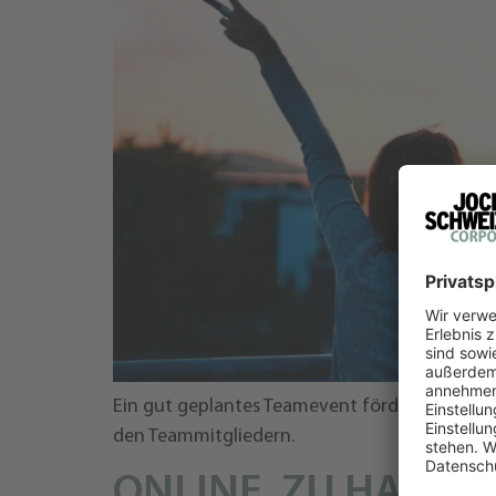
Ein gut geplantes Teamevent fördert nicht 
den Teammitgliedern.
ONLINE, ZU HAUSE 