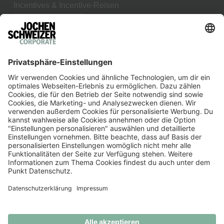
Incentives & Incentive-Reisen
Betriebsausflug
Erlebnis bringt Ergebnis
JOCHEN SCHWEIZER ARENA
Teambuilding in München
Weihnachtsfeier in München
Firmenfeier in München
Corporate Event Solutions GmbH
Ludwig-Bölkow-Allee 1
82024 Taufkirchen bei München
Ⓒ 2023 ALL RIGHTS ARE RESERVED