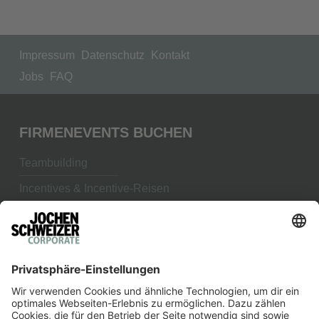
Impressum
Datenschutz
Kontakt
Jobs
FAQ
FIRMENEVENTS BUCHEN
Teambuilding
Incentives & Incentive-Reisen
Betriebsausflug
Erlebnis bringt Ergebnis
JOCHEN SCHWEIZER ARENA
Teambuilding in München