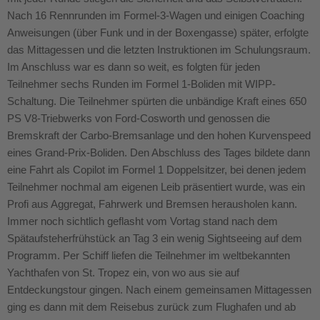
Nach 16 Rennrunden im Formel-3-Wagen und einigen Coaching
Anweisungen (über Funk und in der Boxengasse) später, erfolgte
das Mittagessen und die letzten Instruktionen im Schulungsraum.
Im Anschluss war es dann so weit, es folgten für jeden
Teilnehmer sechs Runden im Formel 1-Boliden mit WIPP-
Schaltung. Die Teilnehmer spürten die unbändige Kraft eines 650
PS V8-Triebwerks von Ford-Cosworth und genossen die
Bremskraft der Carbo-Bremsanlage und den hohen Kurvenspeed
eines Grand-Prix-Boliden. Den Abschluss des Tages bildete dann
eine Fahrt als Copilot im Formel 1 Doppelsitzer, bei denen jedem
Teilnehmer nochmal am eigenen Leib präsentiert wurde, was ein
Profi aus Aggregat, Fahrwerk und Bremsen herausholen kann.
Immer noch sichtlich geflasht vom Vortag stand nach dem
Spätaufsteherfrühstück an Tag 3 ein wenig Sightseeing auf dem
Programm. Per Schiff liefen die Teilnehmer im weltbekannten
Yachthafen von St. Tropez ein, von wo aus sie auf
Entdeckungstour gingen. Nach einem gemeinsamen Mittagessen
ging es dann mit dem Reisebus zurück zum Flughafen und ab